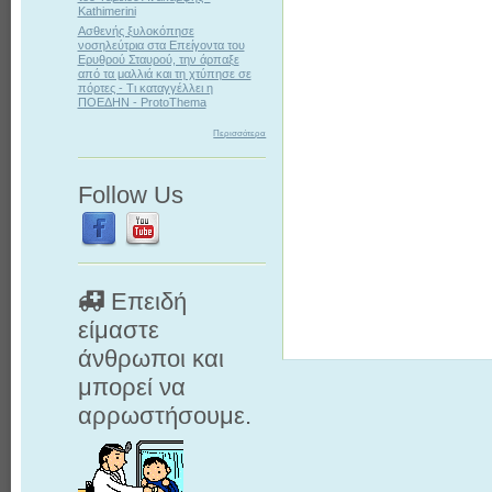
Kathimerini
Ασθενής ξυλοκόπησε
νοσηλεύτρια στα Επείγοντα του
Ερυθρού Σταυρού, την άρπαξε
από τα μαλλιά και τη χτύπησε σε
πόρτες - Τι καταγγέλλει η
ΠΟΕΔΗΝ - ProtoThema
Περισσότερα
Follow Us
Επειδή
είμαστε
άνθρωποι και
μπορεί να
αρρωστήσουμε.