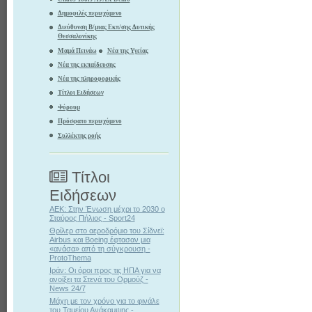
Δημοφιλές περιεχόμενο
Διεύθυνση Β/μιας Εκπ/σης Δυτικής
Θεσσαλονίκης
Μαμά Πεινάω
Νέα της Υγείας
Νέα της εκπαίδευσης
Νέα της πληροφορικής
Τίτλοι Ειδήσεων
Φόρουμ
Πρόσφατο περιεχόμενο
Συλλέκτης ροής
Τίτλοι
Ειδήσεων
ΑΕΚ: Στην Ένωση μέχρι το 2030 ο
Σταύρος Πήλιος - Sport24
Θρίλερ στο αεροδρόμιο του Σίδνεϊ:
Airbus και Boeing έφτασαν μια
«ανάσα» από τη σύγκρουση -
ProtoThema
Ιράν: Οι όροι προς τις ΗΠΑ για να
ανοίξει τα Στενά του Ορμούζ -
News 24/7
Μάχη με τον χρόνο για το φινάλε
του Ταμείου Ανάκαμψης -