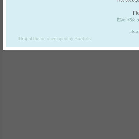
Πο
Είναι εδώ α
Βασ
Drupal theme developed by Pixeljets