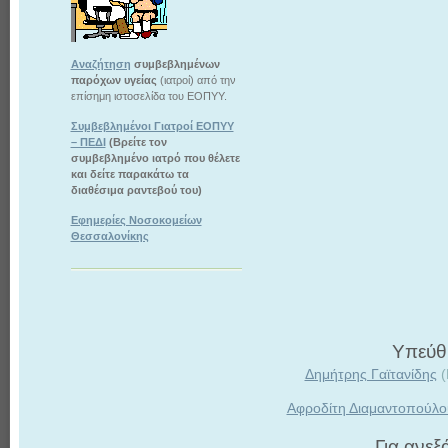
Αναζήτηση
συμβεβλημένων
παρόχων υγείας
(ιατροί) από την
επίσημη ιστοσελίδα του ΕΟΠΥΥ.
Συμβεβλημένοι Γιατροί ΕΟΠΥΥ
– ΠΕΔΙ
(Βρείτε τον
συμβεβλημένο ιατρό που θέλετε
και δείτε παρακάτω τα
διαθέσιμα ραντεβού του)
Εφημερίες Νοσοκομείων
Θεσσαλονίκης
Υπεύθυ
Δημήτρης Γαϊτανίδης
(
Αφροδίτη Διαμαντοπούλο
Για ανε