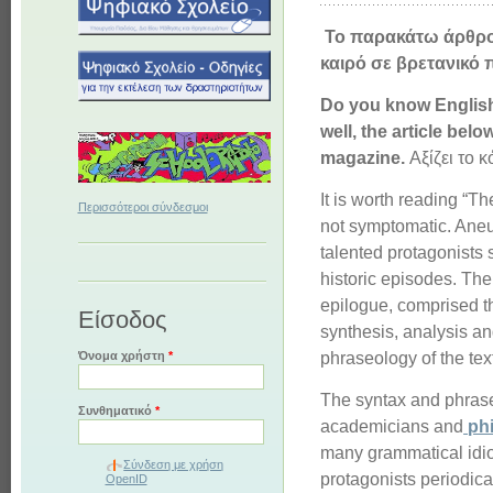
Το παρακάτω άρθρο 
καιρό σε βρετανικό π
Do you know Engli
well, the article belo
magazine.
Αξίζει το κ
It is worth reading “T
Περισσότεροι σύνδεσμοι
not symptomatic. Aneu
talented protagonists
historic episodes. Th
epilogue, comprised th
Είσοδος
synthesis, analysis a
phraseology of the tex
Όνομα χρήστη
*
The syntax and phras
Συνθηματικό
*
academicians and
phi
many grammatical idi
Σύνδεση με χρήση
protagonists periodic
OpenID