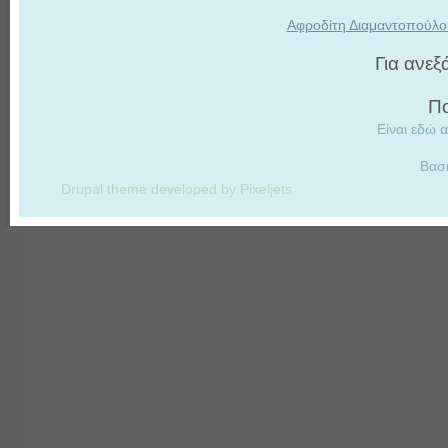
Αφροδίτη Διαμαντοπούλο
Για ανε
Πο
Είναι εδώ α
Βασ
Drupal theme developed by Pixeljets