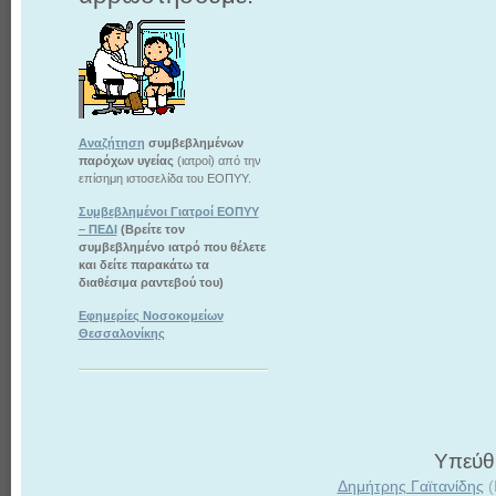
Αναζήτηση
συμβεβλημένων
παρόχων υγείας
(ιατροί) από την
επίσημη ιστοσελίδα του ΕΟΠΥΥ.
Συμβεβλημένοι Γιατροί ΕΟΠΥΥ
– ΠΕΔΙ
(Βρείτε τον
συμβεβλημένο ιατρό που θέλετε
και δείτε παρακάτω τα
διαθέσιμα ραντεβού του)
Εφημερίες Νοσοκομείων
Θεσσαλονίκης
Υπεύθυ
Δημήτρης Γαϊτανίδης
(