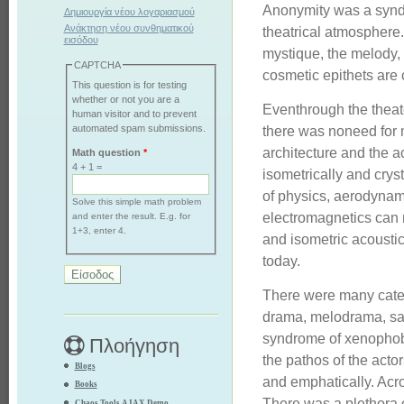
Anonymity was a syndr
Δημιουργία νέου λογαριασμού
Ανάκτηση νέου συνθηματικού
theatrical atmosphere
εισόδου
mystique, the melody, 
CAPTCHA
cosmetic epithets are 
This question is for testing
whether or not you are a
Eventhrough the theate
human visitor and to prevent
automated spam submissions.
there was noneed for
architecture and the 
Math question
*
4 + 1 =
isometrically and crys
of physics, aerodynami
Solve this simple math problem
electromagnetics can 
and enter the result. E.g. for
1+3, enter 4.
and isometric acoustic
today.
There were many categ
drama, melodrama, sati
syndrome of xenophob
Πλοήγηση
the pathos of the acto
Blogs
and emphatically. Acr
Books
There was a plethora 
Chaos Tools AJAX Demo