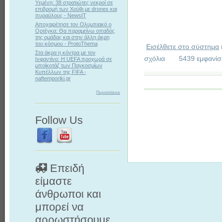
Υεμένη: 38 στρατιώτες νεκροί σε
επιδρομή των Χούθι με drones και
πυραύλους - NewsIT
Αποχαιρέτησε τον Ολυμπιακό ο
Ορτέγκα: Θα παραμείνω οπαδός
της ομάδας και στην άλλη άκρη
του κόσμου - ProtoThema
Εισέλθετε στο σύστημα
Στα άκρα η κόντρα με τον
σχόλια
5439 εμφανίσ
Ινφαντίνο: Η UEFA προχωρά σε
μποϊκοτάζ των Παγκοσμίων
Κυπέλλων της FIFA -
naftemporiki.gr
Περισσότερα
Follow Us
Επειδή
είμαστε
άνθρωποι και
μπορεί να
αρρωστήσουμε.