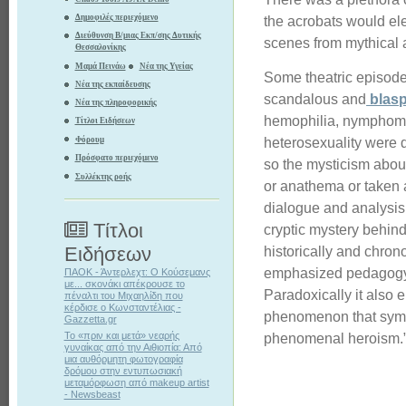
Δημοφιλές περιεχόμενο
the acrobats would ele
Διεύθυνση Β/μιας Εκπ/σης Δυτικής
scenes from mythical 
Θεσσαλονίκης
Μαμά Πεινάω
Νέα της Υγείας
Some theatric episode
Νέα της εκπαίδευσης
scandalous and
blas
Νέα της πληροφορικής
hemophilia, nymphoma
Τίτλοι Ειδήσεων
heterosexuality were 
Φόρουμ
Πρόσφατο περιεχόμενο
so the mysticism abou
Συλλέκτης ροής
or anathema or taken 
dialogue and analysis 
Τίτλοι
cryptic mystery behind
Ειδήσεων
historically and chron
emphasized pedagogy,
ΠΑΟΚ - Άντερλεχτ: Ο Κούσεμανς
με... σκονάκι απέκρουσε το
Paradoxically it also 
πέναλτι του Μιχαηλίδη που
κέρδισε ο Κωνσταντέλιας -
phenomenon that symb
Gazzetta.gr
Το «πριν και μετά» νεαρής
phenomenal heroism.
γυναίκας από την Αιθιοπία: Από
μια αυθόρμητη φωτογραφία
δρόμου στην εντυπωσιακή
μεταμόρφωση από makeup artist
- Newsbeast