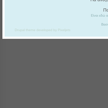
Πο
Είναι εδώ α
Βασ
Drupal theme developed by Pixeljets