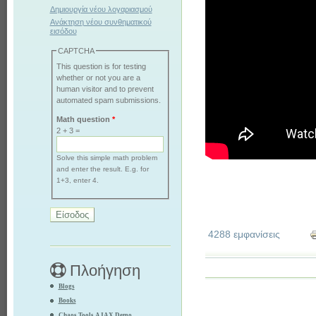
Δημιουργία νέου λογαριασμού
Ανάκτηση νέου συνθηματικού
εισόδου
CAPTCHA
This question is for testing
whether or not you are a
human visitor and to prevent
automated spam submissions.
Math question
*
2 + 3 =
Solve this simple math problem
and enter the result. E.g. for
1+3, enter 4.
4288 εμφανίσεις
Πλοήγηση
Blogs
Books
Chaos Tools AJAX Demo