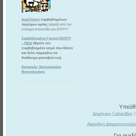
Αναζήτηση
συμβεβλημένων
παρόχων υγείας
(ιατροί) από την
επίσημη ιστοσελίδα του ΕΟΠΥΥ.
Συμβεβλημένοι Γιατροί ΕΟΠΥΥ
– ΠΕΔΙ
(Βρείτε τον
συμβεβλημένο ιατρό που θέλετε
και δείτε παρακάτω τα
διαθέσιμα ραντεβού του)
Εφημερίες Νοσοκομείων
Θεσσαλονίκης
Υπεύθυ
Δημήτρης Γαϊτανίδης
(
Αφροδίτη Διαμαντοπούλο
Για ανε