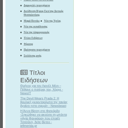
Δημοφιλές περιεχόμενο
Διεύθυνση Β/μιας Εκπ/σης Δυτικής
Θεσσαλονίκης
Μαμά Πεινάω
Νέα της Υγείας
Νέα της εκπαίδευσης
Νέα της πληροφορικής
Τίτλοι Ειδήσεων
Φόρουμ
Πρόσφατο περιεχόμενο
Συλλέκτης ροής
Τίτλοι
Ειδήσεων
Θρήνος για τον Λιονέλ Μέσι –
Πέθανε ο πατέρας του, Χόρχε -
NewsIT
The Devil Wears Prada 2: Η
θρυλική γκαρνταρόμπα της ταινίας
βγαίνει «στο σφυρί» - Newsbeast
Η Άννα Βίσση στο Φισκάρδο
-Σηκώθηκε να ακούσει τη μπάντα
«Αγία Φανφάρα» που έπαιζε
Τσιτσάνη, δείτε βίντεο -
iefimerida.gr