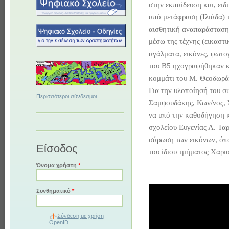
στην εκπαίδευση και, ει
από μετάφραση (Ιλιάδα) 
αισθητική αναπαράσταση 
μέσω της τέχνης (εικαστι
αγάλματα, εικόνες, φωτο
του Β5 ηχογραφήθηκαν κα
κομμάτι του Μ. Θεοδωρά
Για την υλοποίησή του σ
Περισσότεροι σύνδεσμοι
Σαμψουδάκης, Κων/νος, 
να υπό την καθοδήγηση 
σχολείου Ευγενίας Λ. Τα
σάρωση των εικόνων, όπο
Είσοδος
του ίδιου τμήματος Χαρι
Όνομα χρήστη
*
Συνθηματικό
*
Σύνδεση με χρήση
OpenID