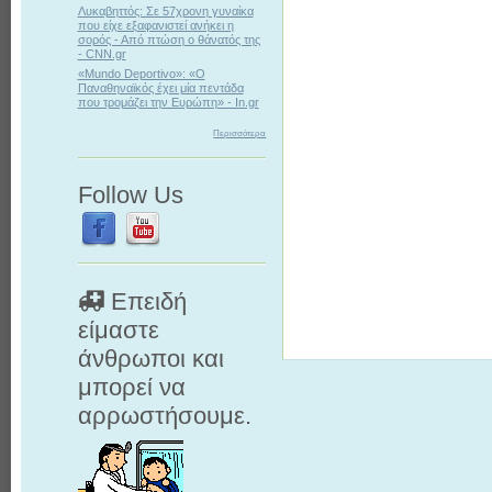
Λυκαβηττός: Σε 57χρονη γυναίκα
που είχε εξαφανιστεί ανήκει η
σορός - Από πτώση ο θάνατός της
- CNN.gr
«Mundo Deportivo»: «Ο
Παναθηναϊκός έχει μία πεντάδα
που τρομάζει την Ευρώπη» - In.gr
Περισσότερα
Follow Us
Επειδή
είμαστε
άνθρωποι και
μπορεί να
αρρωστήσουμε.