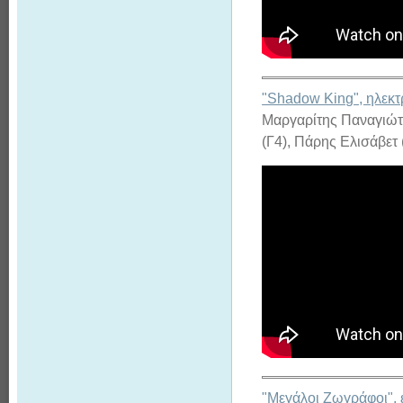
"Shadow King", ηλεκτρ
Μαργαρίτης Παναγιώτη
(Γ4), Πάρης Ελισάβετ 
"Μεγάλοι Ζωγράφοι", ε