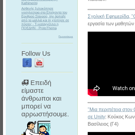
Kathimerini
Ασθενής ξυλοκόπησε
νοσηλεύτρια στα Επείγοντα του
Σχολική Εφημερίδα, "Ο
Ερυθρού Σταυρού, την άρπαξε
από τα μαλλιά και τη χτύπησε σε
εργασία των μαθητών
πόρτες - Τι καταγγέλλει η
ΠΟΕΔΗΝ - ProtoThema
Περισσότερα
Follow Us
Επειδή
είμαστε
άνθρωποι και
μπορεί να
"Μια περιπέτεια στον 
αρρωστήσουμε.
σε Unity
: Κούκος Κων
Βασίλειος (Γ4)