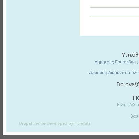
Υπεύθυ
Δημήτρης Γαϊτανίδης
(
Αφροδίτη Διαμαντοπούλο
Για ανε
Πο
Είναι εδώ α
Βασ
Drupal theme developed by Pixeljets