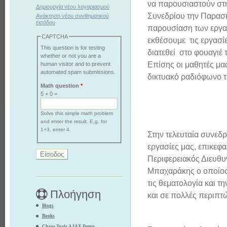
να παρουσιαστούν στη
Δημιουργία νέου λογαριασμού
Συνεδρίου την Παρασκ
Ανάκτηση νέου συνθηματικού
εισόδου
παρουσίαση των εργασ
CAPTCHA
εκθέσουμε τις εργασίε
This question is for testing
διατεθεί στο φουαγιέ
whether or not you are a
Επίσης οι μαθητές μα
human visitor and to prevent
automated spam submissions.
δικτυακό ραδιόφωνο τ
Math question
*
5 + 0 =
Solve this simple math problem
and enter the result. E.g. for
1+3, enter 4.
Στην τελευταία συνεδ
εργασίες μας, επικεφ
Περιφερειακός Διευθ
Μπαχαράκης ο οποίος
τις θεματολογία και τ
Πλοήγηση
και σε πολλές περιπτώ
Blogs
Books
Chaos Tools AJAX Demo