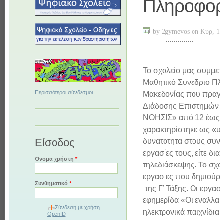
Πληροφορ
by
2gymevos
on Κυρ, 1
Το σχολείο μας συμμετ
Μαθητικό Συνέδριο Π
Περισσότεροι σύνδεσμοι
Μακεδονίας που πραγ
Διάδοσης Επιστημών 
ΝΟΗΣΙΣ» από 12 έως 
χαρακτηρίστηκε ως «υ
Είσοδος
δυνατότητα στους συ
εργασίες τους, είτε δι
Όνομα χρήστη
*
τηλεδιάσκεψης. Το σχο
εργασίες που δημιούρ
Συνθηματικό
*
της Γ’ Τάξης. Οι εργα
εφημερίδα «Οι εναλλακ
Σύνδεση με χρήση
ηλεκτρονικά παιχνίδια
OpenID