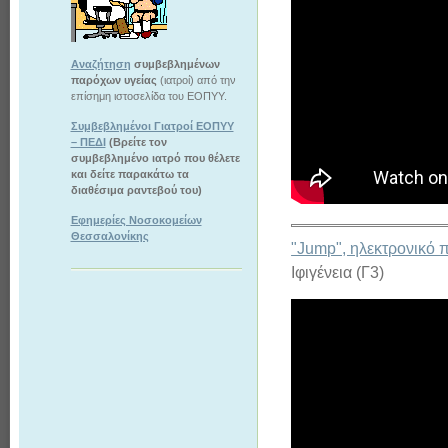
Αναζήτηση
συμβεβλημένων
παρόχων υγείας
(ιατροί) από την
επίσημη ιστοσελίδα του ΕΟΠΥΥ.
Συμβεβλημένοι Γιατροί ΕΟΠΥΥ
– ΠΕΔΙ
(Βρείτε τον
συμβεβλημένο ιατρό που θέλετε
και δείτε παρακάτω τα
διαθέσιμα ραντεβού του)
Εφημερίες Νοσοκομείων
Θεσσαλονίκης
"Jump", ηλεκτρονικό π
Ιφιγένεια (Γ3)