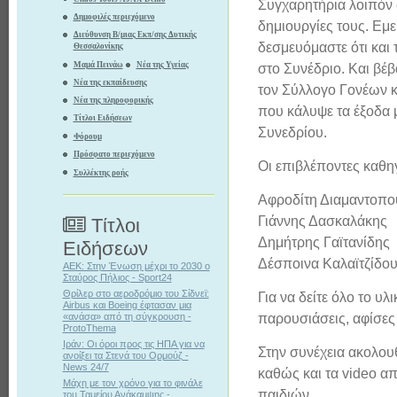
Συγχαρητήρια λοιπόν σ
Δημοφιλές περιεχόμενο
δημιουργίες τους. Εμ
Διεύθυνση Β/μιας Εκπ/σης Δυτικής
δεσμευόμαστε ότι και
Θεσσαλονίκης
Μαμά Πεινάω
Νέα της Υγείας
στο Συνέδριο. Και βέ
Νέα της εκπαίδευσης
τον Σύλλογο Γονέων κ
Νέα της πληροφορικής
που κάλυψε τα έξοδα 
Τίτλοι Ειδήσεων
Συνεδρίου.
Φόρουμ
Πρόσφατο περιεχόμενο
Οι επιβλέποντες καθη
Συλλέκτης ροής
Αφροδίτη Διαμαντοπ
Γιάννης Δασκαλάκης
Τίτλοι
Δημήτρης Γαϊτανίδης
Ειδήσεων
Δέσποινα Καλαϊτζίδο
ΑΕΚ: Στην Ένωση μέχρι το 2030 ο
Σταύρος Πήλιος - Sport24
Θρίλερ στο αεροδρόμιο του Σίδνεϊ:
Για να δείτε όλο το υλ
Airbus και Boeing έφτασαν μια
παρουσιάσεις, αφίσες 
«ανάσα» από τη σύγκρουση -
ProtoThema
Ιράν: Οι όροι προς τις ΗΠΑ για να
Στην συνέχεια ακολουθ
ανοίξει τα Στενά του Ορμούζ -
News 24/7
καθώς και τα video α
Μάχη με τον χρόνο για το φινάλε
παιδιών.
του Ταμείου Ανάκαμψης -