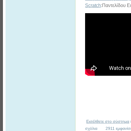
Scratch
:Παντελίδου Ε
Εισέλθετε στο σύστημα
σχόλια
2911 εμφανίσ