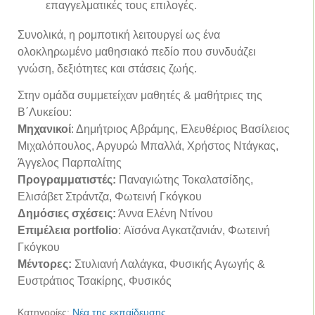
επαγγελματικές τους επιλογές.
Συνολικά, η ρομποτική λειτουργεί ως ένα
ολοκληρωμένο μαθησιακό πεδίο που συνδυάζει
γνώση, δεξιότητες και στάσεις ζωής.
Στην ομάδα συμμετείχαν μαθητές & μαθήτριες της
Β΄Λυκείου:
Μηχανικοί
: Δημήτριος Αβράμης, Ελευθέριος Βασίλειος
Μιχαλόπουλος, Αργυρώ Μπαλλά, Χρήστος Ντάγκας,
Άγγελος Παρπαλίτης
Προγραμματιστές:
Παναγιώτης Τοκαλατσίδης,
Ελισάβετ Στράντζα, Φωτεινή Γκόγκου
Δημόσιες σχέσεις:
Άννα Ελένη Ντίνου
Επιμέλεια portfolio
: Αϊσόνα Αγκατζανιάν, Φωτεινή
Γκόγκου
Μέντορες:
Στυλιανή Λαλάγκα, Φυσικής Αγωγής &
Ευστράτιος Τσακίρης, Φυσικός
Κατηγορίες:
Νέα της εκπαίδευσης