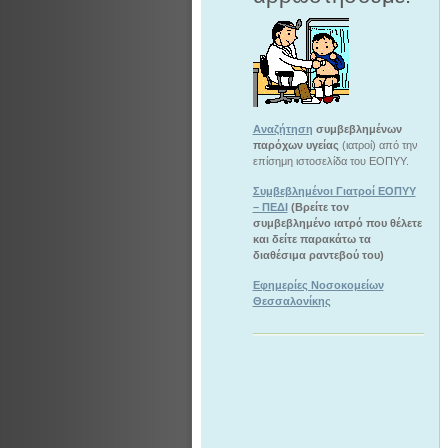
Αναζήτηση
συμβεβλημένων
παρόχων υγείας
(ιατροί) από την
επίσημη ιστοσελίδα του ΕΟΠΥΥ.
Συμβεβλημένοι Γιατροί ΕΟΠΥΥ
– ΠΕΔΙ
(Βρείτε τον
συμβεβλημένο ιατρό που θέλετε
και δείτε παρακάτω τα
διαθέσιμα ραντεβού του)
Εφημερίες Νοσοκομείων
Θεσσαλονίκης