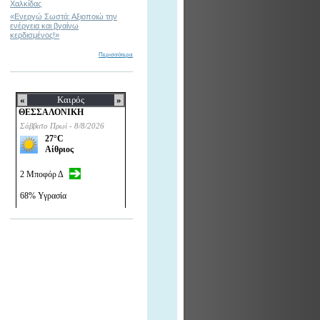
Χαλκίδας
«Ενεργώ Σωστά: Αξιοποιώ την
ενέργεια και βγαίνω
κερδισμένος!»
Περισσότερα