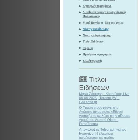
Δημοφιλές περιεχόμενο
Διεύθυνση Β/μιας Εκπ/σης Δυτικής
Θεσσαλονίκης
Μαμά Πεινάω
Νέα της Υγείας
Νέα της εκπαίδευσης
Νέα της πληροφορικής
Τίτλοι Ειδήσεων
Φόρουμ
Πρόσφατο περιεχόμενο
Συλλέκτης ροής
Τίτλοι
Ειδήσεων
Μαρία Σάκκαρη - Κόκο Γκοφ Live
08-08-2026 | Toronto (W) -
Gazzetta.gr
Ο Τραμπ προσφεύγει στο
Ανώτατο Δικαστήριο: «Εθνική
ντροπή» το μπλόκο στην αίθουσα
χορού του Λευκού Οίκου -
ProtoThema
Αποκαλύψεις Telegraph για τον
Ινφαντίνο: Η εξαψήφια
αποζημίωση σε πρώην