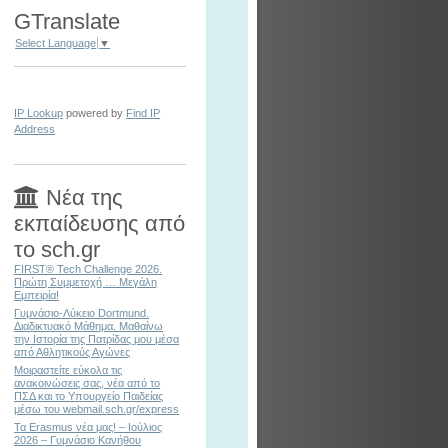
GTranslate
Select Language
▼
IP Lookup
powered by
Find IP
Address
Νέα της
εκπαίδευσης από
το sch.gr
FIRST® Tech Challenge 2026.
Πρώτη Συμμετοχή … Μεγάλη
Εμπειρία!
Γυμνάσιο-Λύκειο Dortmund.
Διαδικτυακό Μάθημα. Μαθαίνω
την Ιστορία της Πατρίδας μου μέσα
από Αθλητικούς Αγώνες
Μοιραστείτε εύκολα τις
ανακοινώσεις σας, νέα από το
ΠΣΔ και το Υπουργείο Παιδείας
μέσω του webmail.sch.gr/express
Τα Erasmus νέα μας! – Ιούλιος
2026 – Γυμνάσιο Κανήθου