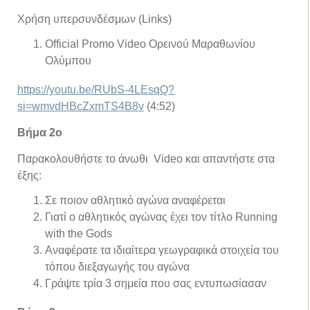
Χρήση υπερσυνδέσμων (Links)
Official Promo Video Ορεινού Μαραθωνίου
Ολύμπου
https://youtu.be/RUbS-4LEsqQ?
si=wmvdHBcZxmTS4B8v
(4:52)
Βήμα 2ο
Παρακολουθήστε το άνωθι Video και απαντήστε στα
έξης:
Σε ποιον αθλητικό αγώνα αναφέρεται
Γιατί ο αθλητικός αγώνας έχει τον τίτλο Running
with the Gods
Αναφέρατε τα ιδιαίτερα γεωγραφικά στοιχεία του
τόπου διεξαγωγής του αγώνα
Γράψτε τρία 3 σημεία που σας εντυπωσίασαν