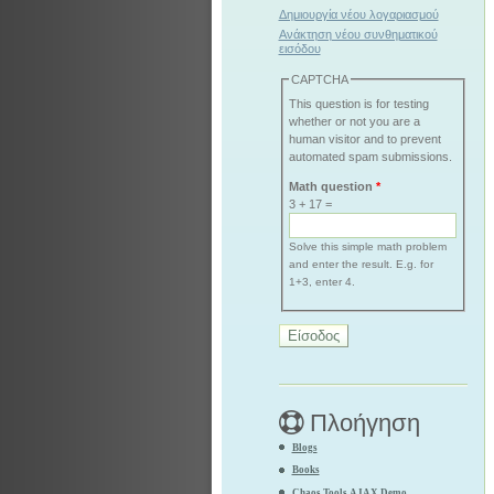
Δημιουργία νέου λογαριασμού
Ανάκτηση νέου συνθηματικού
εισόδου
CAPTCHA
This question is for testing
whether or not you are a
human visitor and to prevent
automated spam submissions.
Math question
*
3 + 17 =
Solve this simple math problem
and enter the result. E.g. for
1+3, enter 4.
Πλοήγηση
Blogs
Books
Chaos Tools AJAX Demo