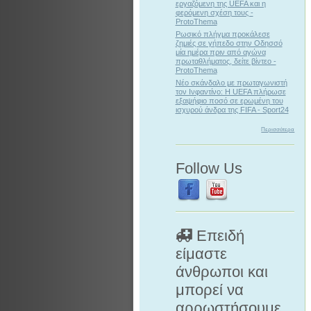
εργαζόμενη της UEFA και η
φερόμενη σχέση τους -
ProtoThema
Ρωσικό πλήγμα προκάλεσε
ζημιές σε γήπεδο στην Οδησσό
μία ημέρα πριν από αγώνα
πρωταθλήματος, δείτε βίντεο -
ProtoThema
Νέο σκάνδαλο με πρωταγωνιστή
τον Ινφαντίνο: Η UEFA πλήρωσε
εξαψήφιο ποσό σε ερωμένη του
ισχυρού άνδρα της FIFA - Sport24
Περισσότερα
Follow Us
Επειδή
είμαστε
άνθρωποι και
μπορεί να
αρρωστήσουμε.