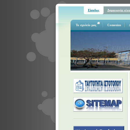
Είσοδος
Δημιουργία νέο
Το σχολείο μας
Comenius
2ο Γυμν
ΖΗΤΩ Η ΜΑΘΗΣΗ