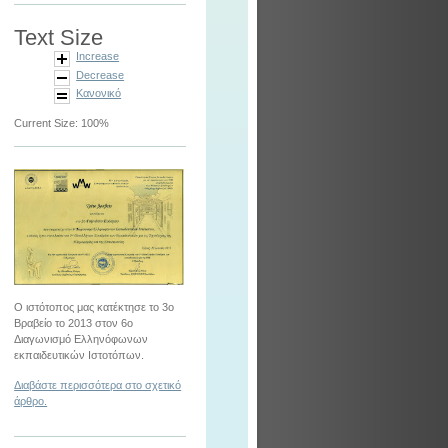
Text Size
Increase
Decrease
Κανονικό
Current Size:
100%
Ο ιστότοπος μας κατέκτησε το 3ο
Βραβείο το 2013 στον 6ο
Διαγωνισμό Ελληνόφωνων
εκπαιδευτικών Ιστοτόπων.
Διαβάστε περισσότερα στο σχετικό
άρθρο.