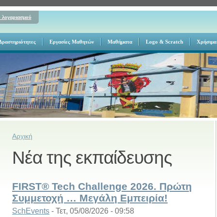
υ λογαριασμού
Δραστηριότητες
Εργασίες Μαθητών
Μαθήματα
Logo & Scratch
Χρήσιμα
άσιο Ευόσμου "ΙΩΑΝΝΗΣ ΚΑΚΡΙΔ
Είστε εδώ
Αρχική
Νέα της εκπαίδευσης
FIRST® Tech Challenge 2026. Πρώτη
Συμμετοχή … Μεγάλη Εμπειρία!
SchEvents
-
Τετ, 05/08/2026 - 09:58