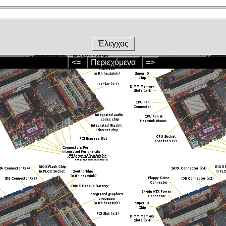
Έλεγχος
<=
Περιεχόμενα
=>