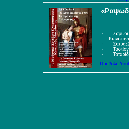
«Ραψωδί
·
Σαμψου
Κωνσταντ
·
Σατραζ
·
Ταστίο
·
Ταταρίδ
Προβολή
You