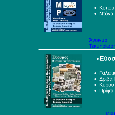
Κότιου
Ντόγα 
Άνοιγμα
Τεκμηρίωσ
«Εύοσμ
Γαλατι
Δρίβα 
Κύρου
Πρίφτι
Τεκ