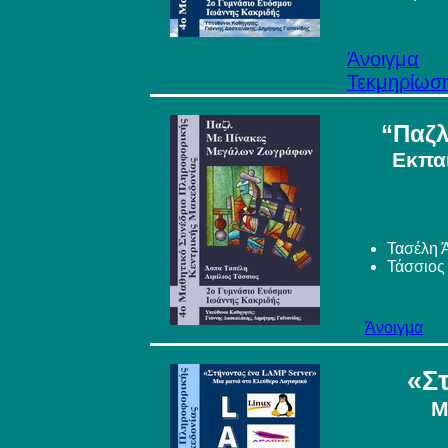
Άνοιγμα
Τεκμηρίωσ
“Παζλ
Εκπαι
Τασέλη 
Τάσσιος 
Άνοιγμα
«Σ
Μ